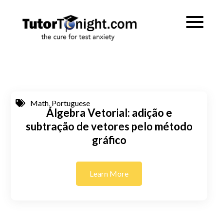
Skip
to
TutorTonig
the cure for test
content
anxiety
Math
,
Portuguese
Álgebra Vetorial: adição e
subtração de vetores pelo método
gráfico
Learn More