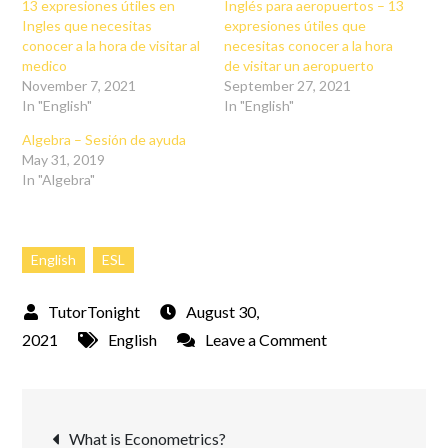
13 expresiones útiles en
Inglés para aeropuertos – 13
Ingles que necesitas
expresiones útiles que
conocer a la hora de visitar al
necesitas conocer a la hora
medico
de visitar un aeropuerto
November 7, 2021
September 27, 2021
In "English"
In "English"
Algebra – Sesión de ayuda
May 31, 2019
In "Algebra"
English
ESL
August 30,
on
2021
English
Leave a Comment
Hello!
15
Post
formas
What is Econometrics?