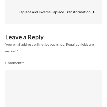
diferentes
navigation
de
Laplace and Inverse Laplace Transformation
saludar
en
Ingles
Leave a Reply
Your email address will not be published.
Required fields are
marked
*
Comment
*